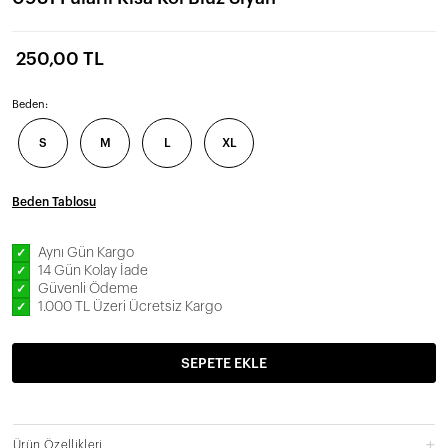
250,00 TL
Beden:
S
M
L
XL
Beden Tablosu
Aynı Gün Kargo
✓
14 Gün Kolay İade
✓
Güvenli Ödeme
✓
1.000 TL Üzeri Ücretsiz Kargo
✓
SEPETE EKLE
Ürün Özellikleri