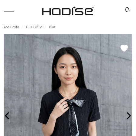
Ana Sayfa
ÜST GİYİM
Bluz