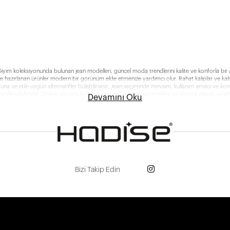
Giyim koleksiyonunda bulunan jean modelleri, güncel moda trendlerini kalite ve konforla bir ara
le hazırlanan ürünler modern bir görünüm elde etmenize yardımcı olur. Rahat kalıplar ve kalite
na ve stile uygun alternatifler bulabilirsiniz. Jean seçiminde mevsim, kullanım amacı ve ko
lleyebilirsiniz. Online alışveriş kolaylığı, güvenli ödeme seçenekleri ve düzenli olarak yenile
Devamını Oku
Bizi Takip Edin