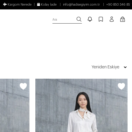
Kargom Nerede
Kolay İade
info@hadisegiyim.com.tr
+90 850 346 85 
Ara
0