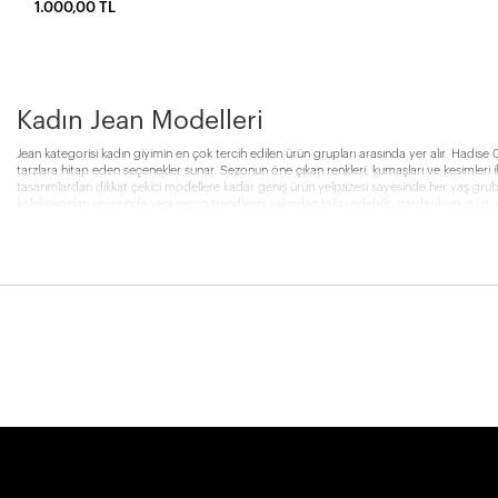
1.000,00 TL
Kadın Jean Modelleri
Jean kategorisi kadın giyimin en çok tercih edilen ürün grupları arasında yer alır. Hadise 
tarzlara hitap eden seçenekler sunar. Sezonun öne çıkan renkleri, kumaşları ve kesimleri i
tasarımlardan dikkat çekici modellere kadar geniş ürün yelpazesi sayesinde her yaş grubu
koleksiyonları sayesinde yeni sezon trendlerini yakından takip edebilir, gardırobunuzu günce