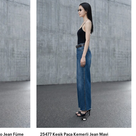
zo Jean Füme
25477 Kesik Paça Kemerli Jean Mavi