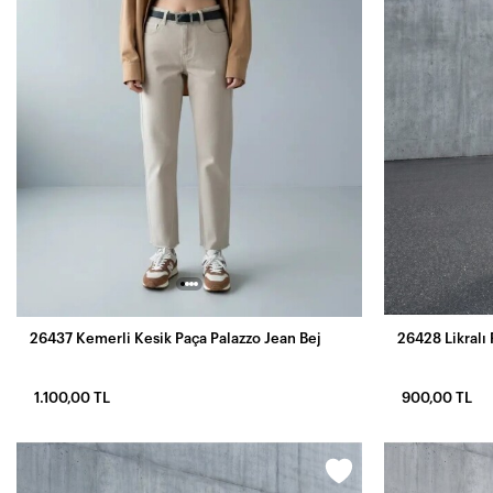
26437 Kemerli Kesik Paça Palazzo Jean Bej
26428 Likralı
1.100,00 TL
900,00 TL