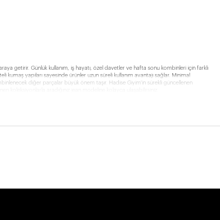
ya getirir. Günlük kullanım, iş hayatı, özel davetler ve hafta sonu kombinleri için farklı
li kumaş yapıları sayesinde ürünler uzun süreli kullanım avantajı sağlar. Minimal
mbinlenecek diğer parçalar büyük önem taşır. Hadise Giyim'in sürekli güncellenen
nen koleksiyonlarla aradığınız jean modeline kolayca ulaşabilirsiniz.