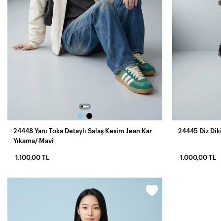
24448 Yanı Toka Detaylı Salaş Kesim Jean Kar
24445 Diz Dik
Yıkama/ Mavi
1.100,00 TL
1.000,00 TL