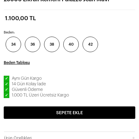
1.100,00 TL
Beden:
34
36
38
40
42
Beden Tablosu
Aynı Gün Kargo
✓
14 Gün Kolay İade
✓
Güvenli Ödeme
✓
1.000 TL Üzeri Ücretsiz Kargo
✓
SEPETE EKLE
Ürün Özellikleri