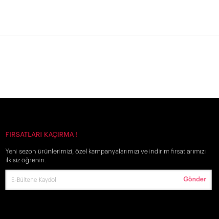
FIRSATLARI KAÇIRMA !
Yeni sezon ürünlerimizi, özel kampanyalarımızı ve indirim fırsatlarımızı
ilk siz öğrenin.
Gönder