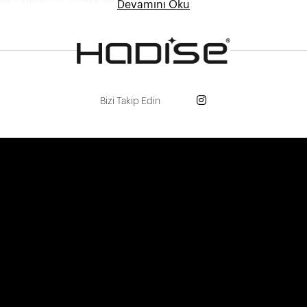
yle aradığınız mont modeline hızlıca ulaşabilirsiniz.
Devamını Oku
Bizi Takip Edin