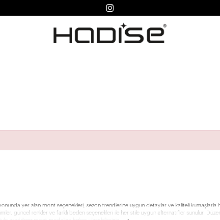
yonunda yer alan mont seçenekleri, sezon trendlerine uygun detaylar ve kaliteli kumaşlarla ha
er, güncel renkler ve farklı beden seçenekleri ile her stile uygun alternatifler sunulur. Düzen