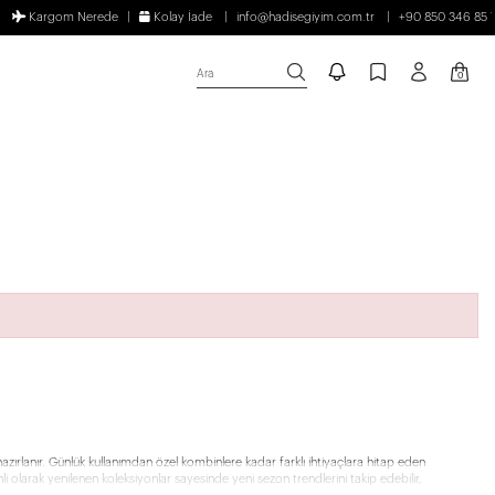
Kargom Nerede
Kolay İade
info@hadisegiyim.com.tr
+90 850 346 85 
Ara
0
zırlanır. Günlük kullanımdan özel kombinlere kadar farklı ihtiyaçlara hitap eden
li olarak yenilenen koleksiyonlar sayesinde yeni sezon trendlerini takip edebilir,