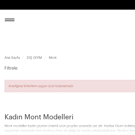
Ana Sayfa
DIŞ GİYİM
Mont
Filtrele
Aradığınız kriterlere uygun ürün bulunamadı
Kadın Mont Modelleri
Mont modelleri kadın giyimin önemli ürün grupları arasında yer alır. Hadise Giyim koleksi
tasarımlar sayesinde hem konforu hem de şıklığı bir arada yakalayabilirsiniz. Modern kesiml