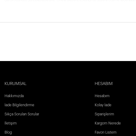
gardırobunuzu güncelleyebilirsiniz. Online alışveriş kolaylığı ve güvenli ödeme seçenekleri
KURUMSAL
HESABIM
Hakkımızda
Hesabım
İade Bilgilendirme
Kolay İade
Sıkça Sorulan Sorular
Siparişlerim
İletişim
Kargom Nerede
Blog
Favori Listem