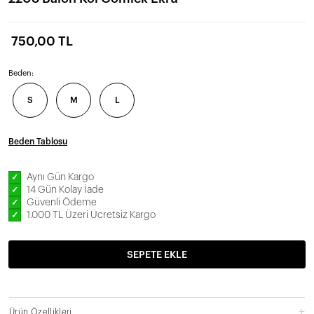
750,00 TL
Beden:
S
M
L
Beden Tablosu
Aynı Gün Kargo
✓
14 Gün Kolay İade
✓
Güvenli Ödeme
✓
1.000 TL Üzeri Ücretsiz Kargo
✓
SEPETE EKLE
Ürün Özellikleri