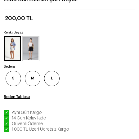
200,00 TL
Renk: Beyaz
Beden:
S
M
L
Beden Tablosu
Aynı Gün Kargo
✓
14 Gün Kolay İade
✓
Güvenli Ödeme
✓
1.000 TL Üzeri Ücretsiz Kargo
✓