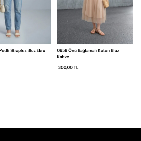
edli Straplez Bluz Ekru
0958 Önü Bağlamalı Keten Bluz
Kahve
300,00 TL