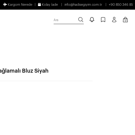
Kargom Nerede
Kolay İade
info@hadisegiyim.com.tr
+90 850 346 85 
Ara
0
ğlamalı Bluz Siyah