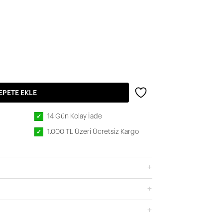
EPETE EKLE
14 Gün Kolay İade
✓
1.000 TL Üzeri Ücretsiz Kargo
✓