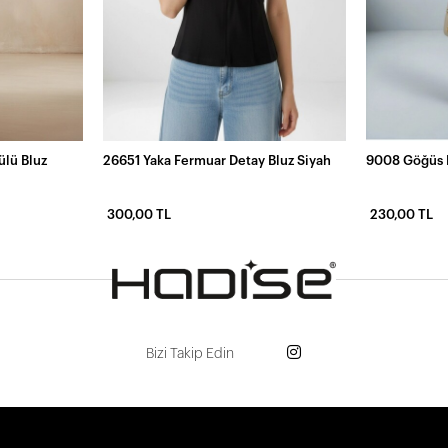
ülü Bluz
26651 Yaka Fermuar Detay Bluz Siyah
9008 Göğüs P
300,00 TL
230,00 TL
Bizi Takip Edin