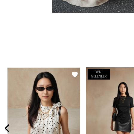
YENI
GELENLER