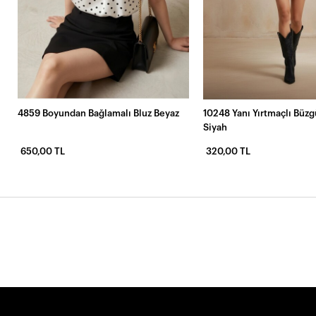
4859 Boyundan Bağlamalı Bluz Beyaz
10248 Yanı Yırtmaçlı Büzg
Siyah
650,00 TL
320,00 TL