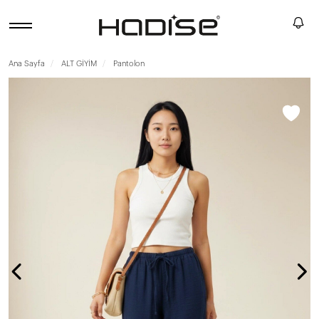
Ana Sayfa
ALT GİYİM
Pantolon