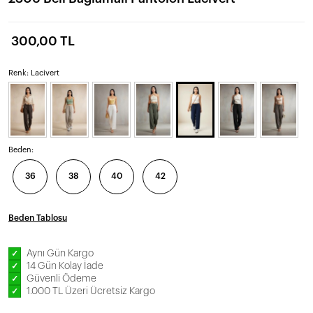
300,00 TL
Renk: Lacivert
Beden:
36
38
40
42
Beden Tablosu
Aynı Gün Kargo
✓
14 Gün Kolay İade
✓
Güvenli Ödeme
✓
1.000 TL Üzeri Ücretsiz Kargo
✓