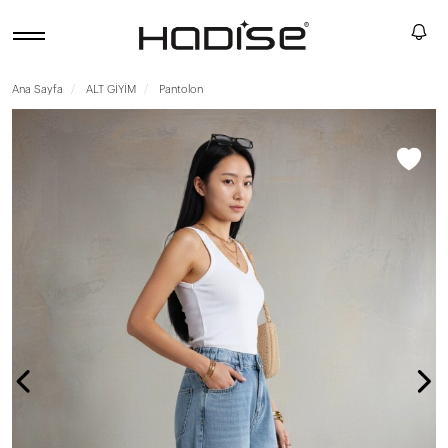
Ana Sayfa
ALT GİYİM
Pantolon