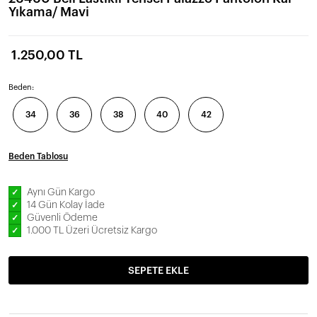
Yıkama/ Mavi
1.250,00 TL
Beden:
34
36
38
40
42
Beden Tablosu
Aynı Gün Kargo
✓
14 Gün Kolay İade
✓
Güvenli Ödeme
✓
1.000 TL Üzeri Ücretsiz Kargo
✓
SEPETE EKLE