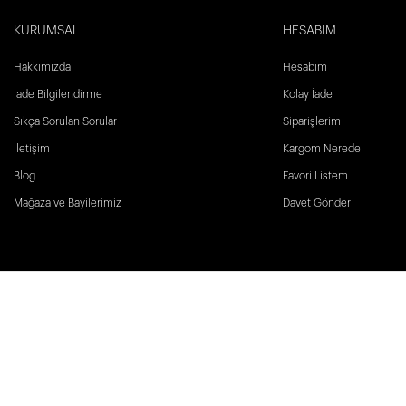
KURUMSAL
HESABIM
Hakkımızda
Hesabım
İade Bilgilendirme
Kolay İade
Sıkça Sorulan Sorular
Siparişlerim
İletişim
Kargom Nerede
Blog
Favori Listem
Mağaza ve Bayilerimiz
Davet Gönder