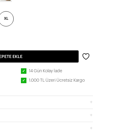
XL
EPETE EKLE
14 Gün Kolay İade
✓
1.000 TL Üzeri Ücretsiz Kargo
✓