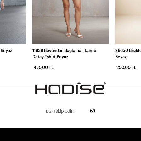
t Beyaz
11838 Boyundan Bağlamalı Dantel
26650 Bisikle
Detay Tshirt Beyaz
Beyaz
450,00 TL
250,00 TL
Bizi Takip Edin