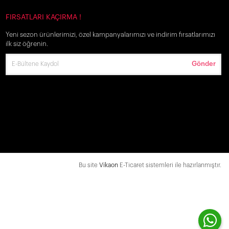
FIRSATLARI KAÇIRMA !
Yeni sezon ürünlerimizi, özel kampanyalarımızı ve indirim fırsatlarımızı
ilk siz öğrenin.
Gönder
Bu site
Vikaon
E-Ticaret sistemleri ile hazırlanmıştır.