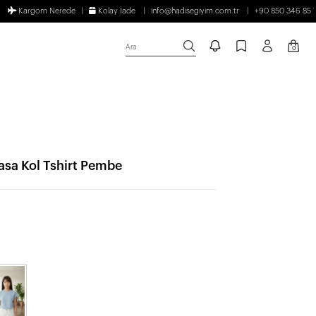
Kargom Nerede
Kolay İade
info@hadisegiyim.com.tr
+90 850 346 85 
Ara
0
rasa Kol Tshirt Pembe