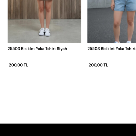
25503 Bisiklet Yaka Tshirt Siyah
25503 Bisiklet Yaka Tshir
200,00 TL
200,00 TL