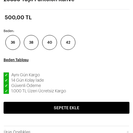
500,00 TL
Beden:
36
38
40
42
Beden Tablosu
Aynı Gün Kargo
✓
14 Gün Kolay İade
✓
Güvenli Ödeme
✓
1.000 TL Üzeri Ücretsiz Kargo
✓
SEPETE EKLE
Ürün Özellikleri