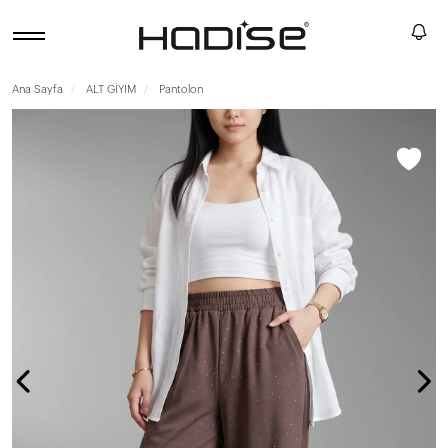
Ana Sayfa
ALT GİYİM
Pantolon