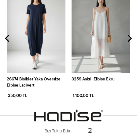
26674 Bisiklet Yaka Oversize
3259 Askılı Elbise Ekru
Elbise Lacivert
350,00 TL
1.100,00 TL
Bizi Takip Edin