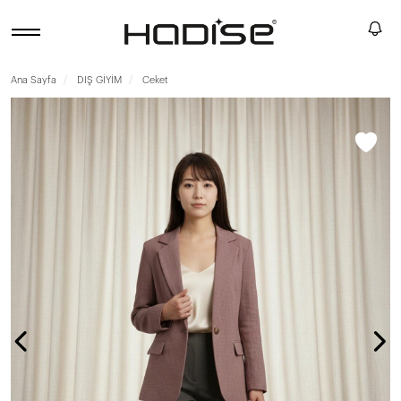
Ana Sayfa
DIŞ GİYİM
Ceket