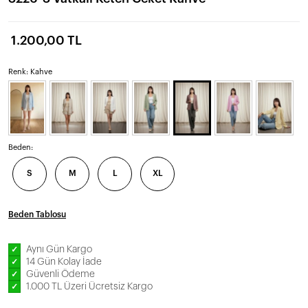
1.200,00 TL
Renk: Kahve
Beden:
S
M
L
XL
Beden Tablosu
Aynı Gün Kargo
✓
14 Gün Kolay İade
✓
Güvenli Ödeme
✓
1.000 TL Üzeri Ücretsiz Kargo
✓