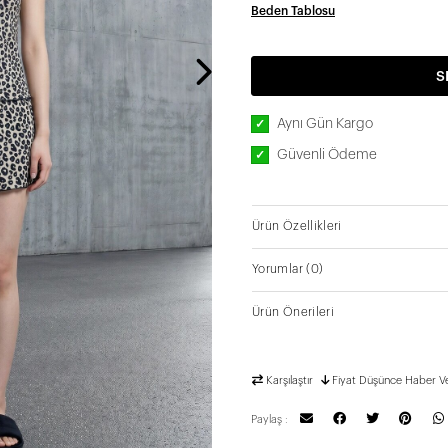
Beden Tablosu
S
Aynı Gün Kargo
✓
Güvenli Ödeme
✓
Ürün Özellikleri
Yorumlar
(0)
Ürün Önerileri
Karşılaştır
Fiyat Düşünce Haber V
Paylaş :