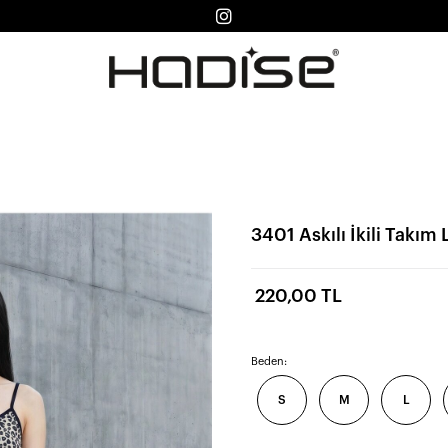
3401 Askılı İkili Takım
220,00 TL
Beden:
S
M
L