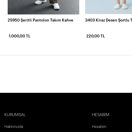
25950 Şeritli Pantolon Takım Kahve
3403 Kiraz Desen Şortlu 
1.000,00 TL
220,00 TL
KURUMSAL
HESABIM
Hakkımızda
Hesabım