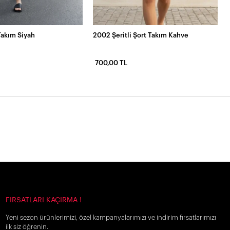
Takım Siyah
2002 Şeritli Şort Takım Kahve
700,00 TL
FIRSATLARI KAÇIRMA !
Yeni sezon ürünlerimizi, özel kampanyalarımızı ve indirim fırsatlarımızı
ilk siz öğrenin.