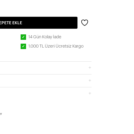
EPETE EKLE
14 Gün Kolay İade
✓
1.000 TL Üzeri Ücretsiz Kargo
✓
er