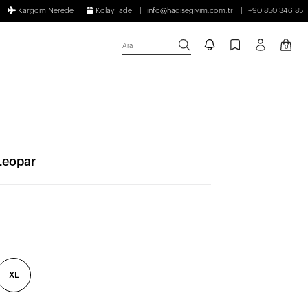
Kargom Nerede
Kolay İade
info@hadisegiyim.com.tr
+90 850 346 85 
Ara
0
 Leopar
XL