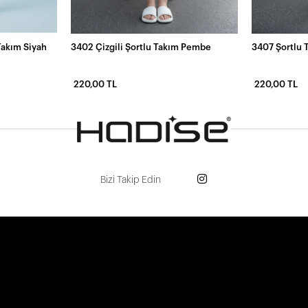
Takım Siyah
3402 Çizgili Şortlu Takım Pembe
3407 Şortlu 
220,00 TL
220,00 TL
Bizi Takip Edin