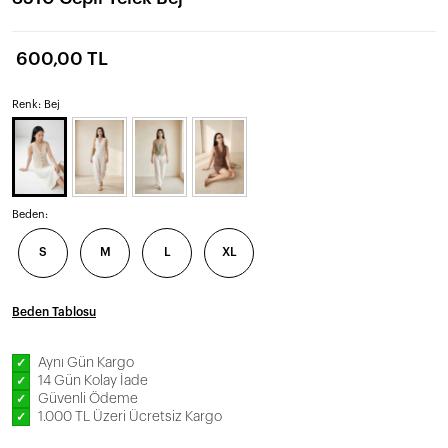
600,00 TL
Renk: Bej
Beden:
S
M
L
XL
Beden Tablosu
Aynı Gün Kargo
✓
14 Gün Kolay İade
✓
Güvenli Ödeme
✓
1.000 TL Üzeri Ücretsiz Kargo
✓