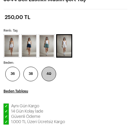
250,00 TL
Renk: Taş
Beden:
36
38
40
Beden Tablosu
Aynı Gün Kargo
✓
14 Gün Kolay İade
✓
Güvenli Ödeme
✓
1.000 TL Üzeri Ücretsiz Kargo
✓