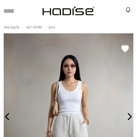
Ana Sayfa
ALT GİYİM
Şort