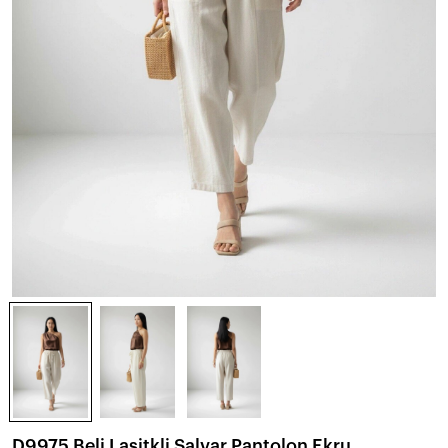
D9975 Beli Lasitkli Şalvar Pantolon Ekru