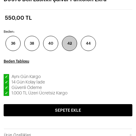
550,00 TL
Beden:
36
38
40
42
44
Beden Tablosu
Aynı Gün Kargo
✓
14 Gün Kolay İade
✓
Güvenli Ödeme
✓
1.000 TL Üzeri Ücretsiz Kargo
✓
SEPETE EKLE
Ürün Özellikleri