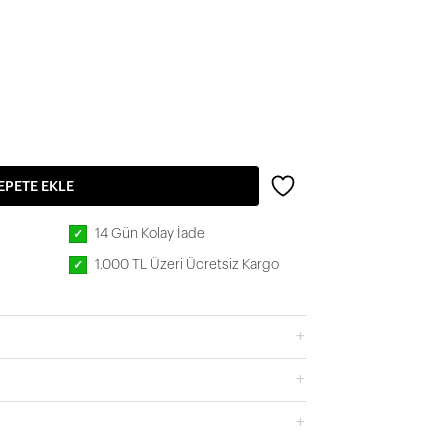
EPETE EKLE
14 Gün Kolay İade
✓
1.000 TL Üzeri Ücretsiz Kargo
✓