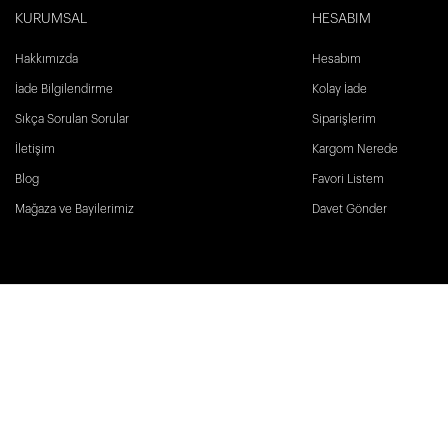
KURUMSAL
HESABIM
Hakkımızda
Hesabım
İade Bilgilendirme
Kolay İade
Sıkça Sorulan Sorular
Siparişlerim
İletişim
Kargom Nerede
Blog
Favori Listem
Mağaza ve Bayilerimiz
Davet Gönder