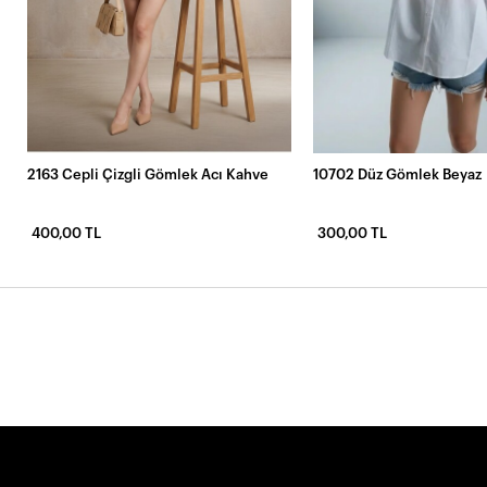
2163 Cepli Çizgli Gömlek Acı Kahve
10702 Düz Gömlek Beyaz
400,00 TL
300,00 TL