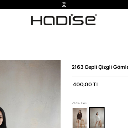
2163 Cepli Çizgli Göml
400,00 TL
Renk: Ekru