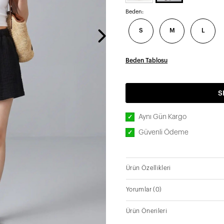
Beden:
S
M
L
Beden Tablosu
S
Aynı Gün Kargo
✓
Güvenli Ödeme
✓
Ürün Özellikleri
Yorumlar
(0)
Ürün Önerileri