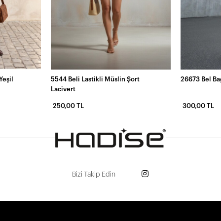
Yeşil
5544 Beli Lastikli Müslin Şort
26673 Bel Ba
Lacivert
250,00 TL
300,00 TL
Bizi Takip Edin