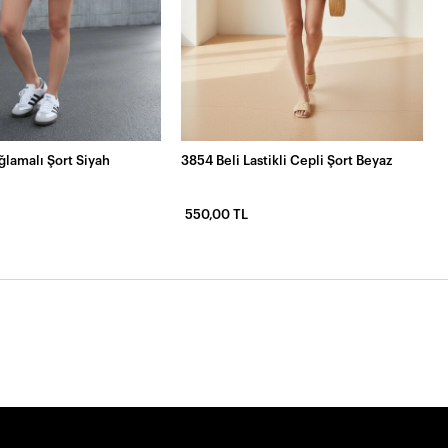
ğlamalı Şort Siyah
3854 Beli Lastikli Cepli Şort Beyaz
550,00 TL