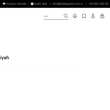
Kargom Nerede
Kolay İade
info@hadisegiyim.com.tr
+90 850 346 85 
Ara
0
Siyah