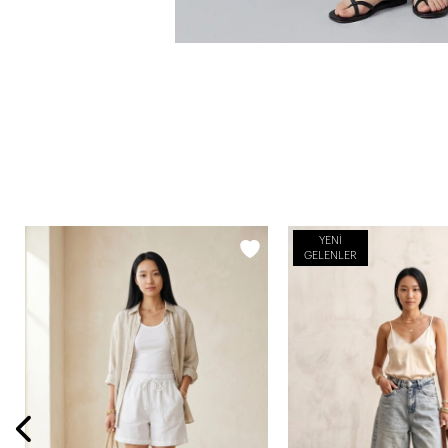
YENI
GELENLER