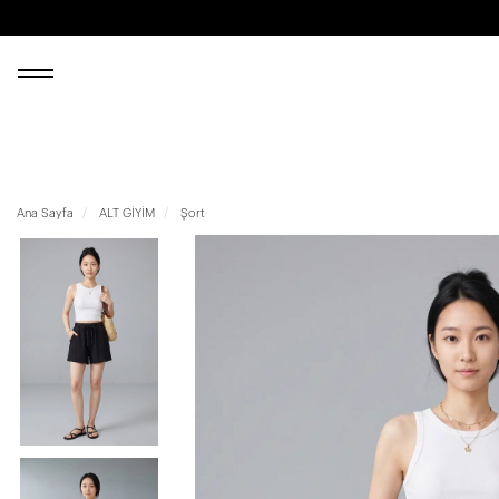
Ana Sayfa
ALT GİYİM
Şort