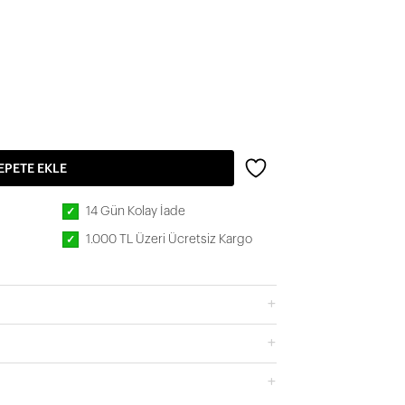
EPETE EKLE
14 Gün Kolay İade
✓
1.000 TL Üzeri Ücretsiz Kargo
✓