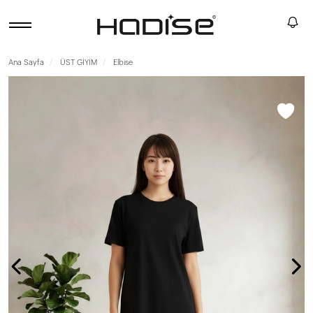
Ana Sayfa
ÜST GİYİM
Elbise