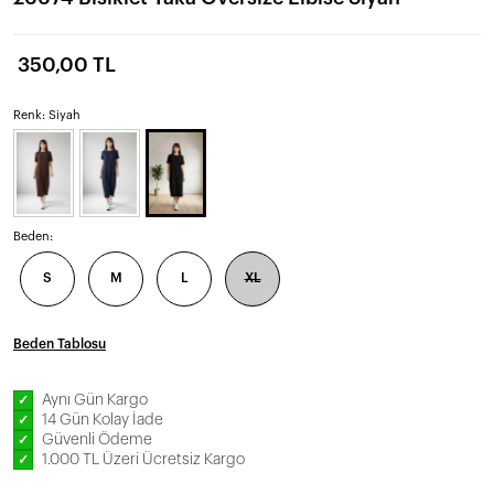
350,00 TL
Renk: Siyah
Beden:
S
M
L
XL
Beden Tablosu
Aynı Gün Kargo
✓
14 Gün Kolay İade
✓
Güvenli Ödeme
✓
1.000 TL Üzeri Ücretsiz Kargo
✓