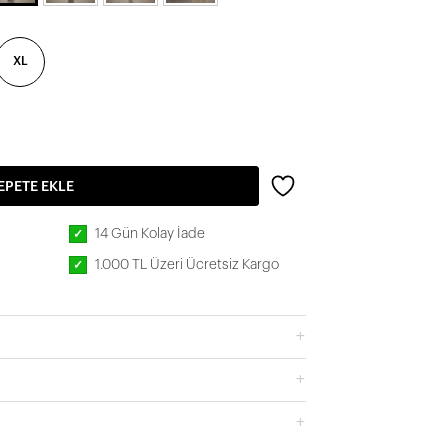
XL
EPETE EKLE
14 Gün Kolay İade
✓
1.000 TL Üzeri Ücretsiz Kargo
✓