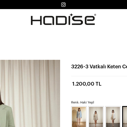
3226-3 Vatkalı Keten Ce
1.200,00 TL
Renk: Haki Yeşil