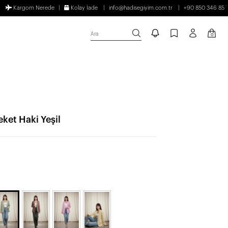
Kargom Nerede
Kolay İade
info@hadisegiyim.com.tr
+90 850 346 85 
Ara
0
ket Haki Yeşil