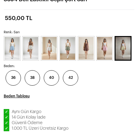
550,00 TL
Renk: Sarı
Beden:
36
38
40
42
Beden Tablosu
Aynı Gün Kargo
✓
14 Gün Kolay İade
✓
Güvenli Ödeme
✓
1.000 TL Üzeri Ücretsiz Kargo
✓