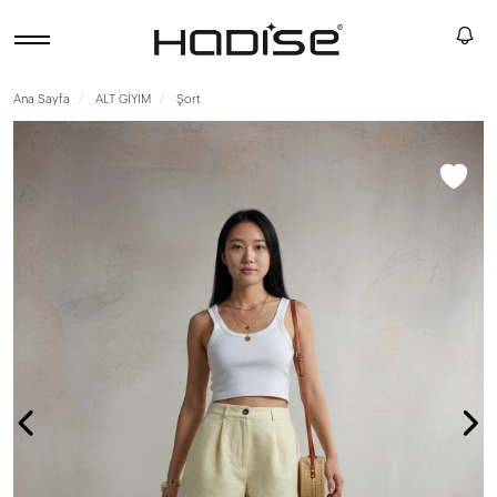
Ana Sayfa
ALT GİYİM
Şort