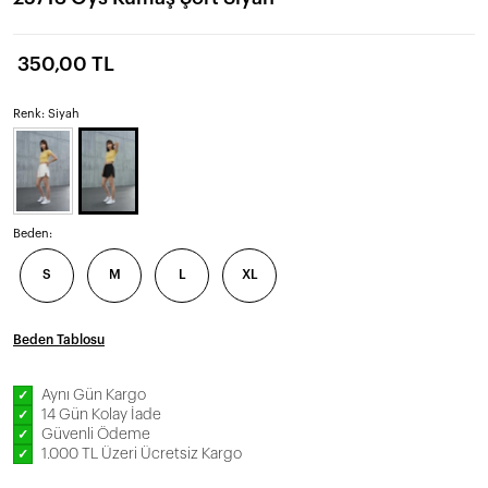
350,00 TL
Renk: Siyah
Beden:
S
M
L
XL
Beden Tablosu
Aynı Gün Kargo
✓
14 Gün Kolay İade
✓
Güvenli Ödeme
✓
1.000 TL Üzeri Ücretsiz Kargo
✓