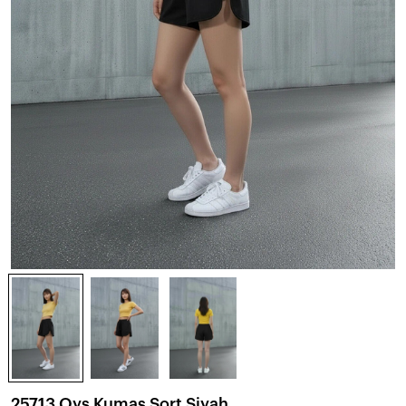
25713 Oys Kumaş Şort Siyah