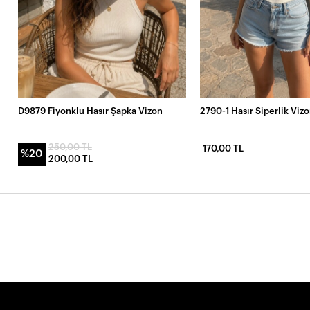
D9879 Fiyonklu Hasır Şapka Vizon
2790-1 Hasır Siperlik Viz
250,00 TL
170,00 TL
%20
200,00 TL