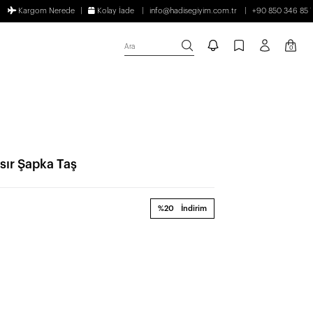
Kargom Nerede
Kolay İade
info@hadisegiyim.com.tr
+90 850 346 85 
Ara
0
ır Şapka Taş
%20
İndirim