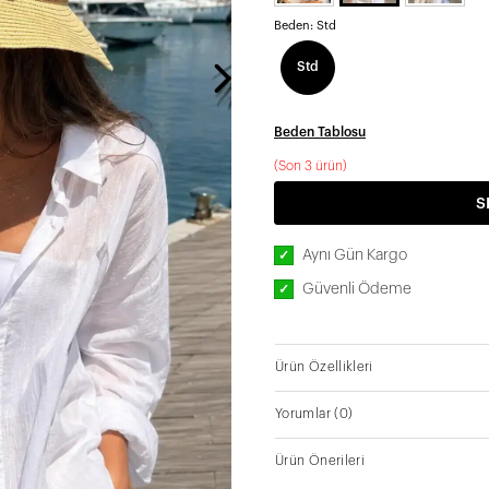
Beden:
Std
Std
Beden Tablosu
(Son 3 ürün)
S
Aynı Gün Kargo
✓
Güvenli Ödeme
✓
Ürün Özellikleri
Yorumlar
(0)
Ürün Önerileri