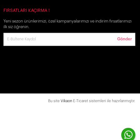
FIRSATLARI KAÇIRMA !
Yeni sezon ürünlerimizi, özel kampanyalarımızı ve indirim fırsatlarımızı
ilk siz öğrenin.
Gönder
Bu site
Vikaon
E-Ticaret sistemleri ile hazırlanmıştır.