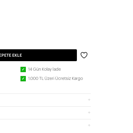
EPETE EKLE
14 Gün Kolay İade
✓
1.000 TL Üzeri Ücretsiz Kargo
✓