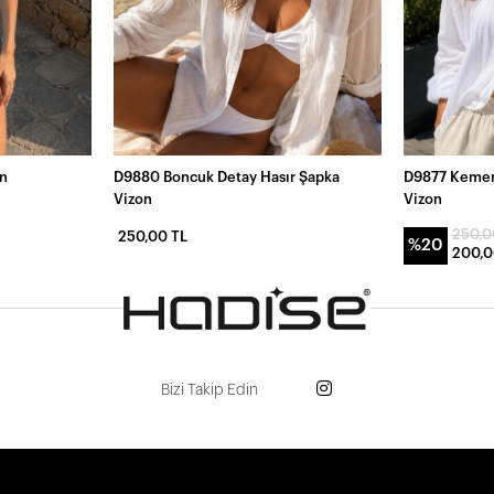
on
D9880 Boncuk Detay Hasır Şapka
D9877 Kemer
Vizon
Vizon
250,0
250,00 TL
%20
200,0
Bizi Takip Edin