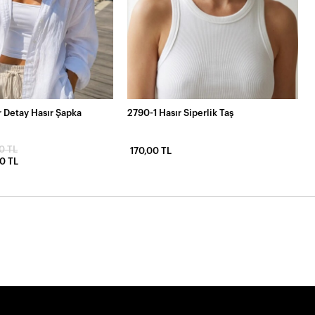
 Detay Hasır Şapka
2790-1 Hasır Siperlik Taş
0 TL
170,00 TL
0 TL