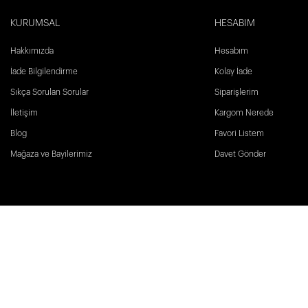
KURUMSAL
HESABIM
Hakkımızda
Hesabım
İade Bilgilendirme
Kolay İade
Sıkça Sorulan Sorular
Siparişlerim
İletişim
Kargom Nerede
Blog
Favori Listem
Mağaza ve Bayilerimiz
Davet Gönder