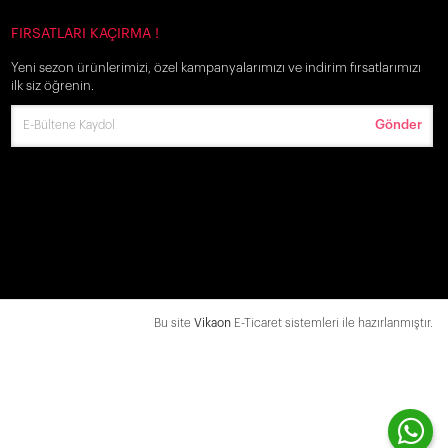
FIRSATLARI KAÇIRMA !
Yeni sezon ürünlerimizi, özel kampanyalarımızı ve indirim fırsatlarımızı
ilk siz öğrenin.
Gönder
Bu site
Vikaon
E-Ticaret sistemleri ile hazırlanmıştır.