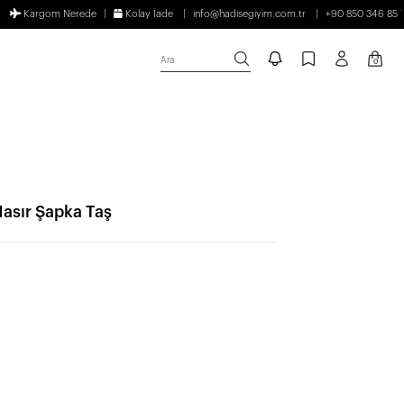
Kargom Nerede
Kolay İade
info@hadisegiyim.com.tr
+90 850 346 85 
Ara
0
asır Şapka Taş