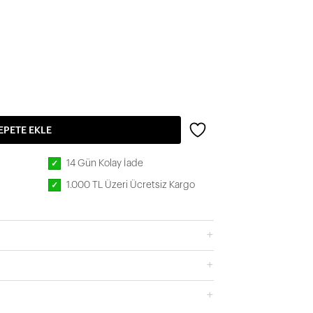
EPETE EKLE
14 Gün Kolay İade
✓
1.000 TL Üzeri Ücretsiz Kargo
✓