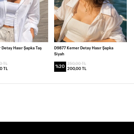
Detay Hasır Şapka Taş
D9877 Kemer Detay Hasır Şapka
Siyah
0 TL
250,00 TL
%20
0 TL
200,00 TL