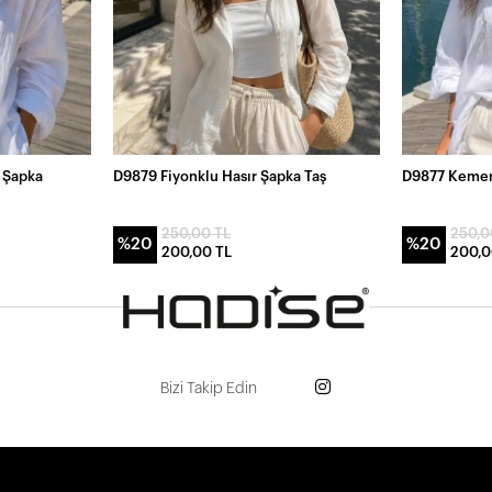
 Şapka
D9879 Fiyonklu Hasır Şapka Taş
D9877 Kemer 
250,00 TL
250,0
%20
%20
200,00 TL
200,0
Bizi Takip Edin