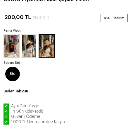
200,00 TL
250,00 TL
%20
İndirim
Renk: Vizon
Beden:
Std
Std
Beden Tablosu
Aynı Gün Kargo
✓
14 Gün Kolay İade
✓
Güvenli Ödeme
✓
1.000 TL Üzeri Ücretsiz Kargo
✓