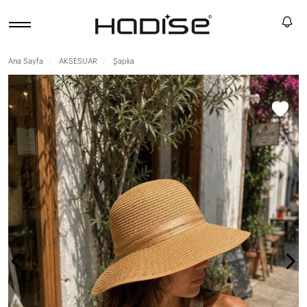
Ana Sayfa
AKSESUAR
Şapka