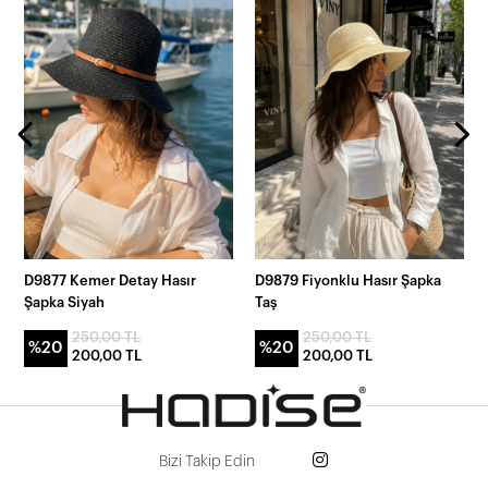
D9877 Kemer Detay Hasır
D9879 Fiyonklu Hasır Şapka
Şapka Siyah
Taş
250,00 TL
250,00 TL
%20
%20
200,00 TL
200,00 TL
Bizi Takip Edin