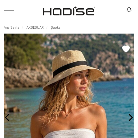
Ana Sayfa
AKSESUAR
Şapka