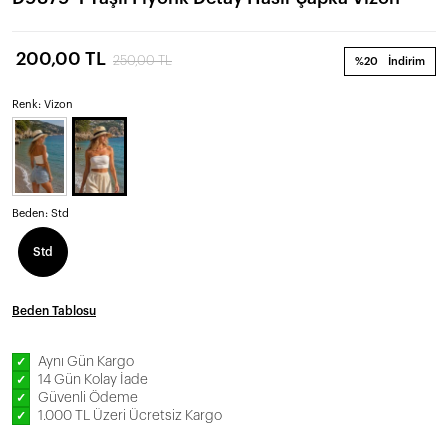
200,00 TL
250,00 TL
%20
İndirim
Renk: Vizon
Beden:
Std
Std
Beden Tablosu
Aynı Gün Kargo
✓
14 Gün Kolay İade
✓
Güvenli Ödeme
✓
1.000 TL Üzeri Ücretsiz Kargo
✓